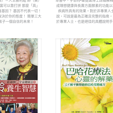
美）＝人生勝利組 帥（美）
本書中，亨伯特•聖提諾博士詳細解
富可以靠打拼 那麼「高」
成理想健康與長壽方面酵素的功能以
靠基因？ 基因不代表一切！
疾病所具有的效果。對於非專業人
取決於你的態度！ 簡單三大
說，可說是最為正確且完整的指南，
孩子一個自信的未來！
於專業人士，也是絕佳的具體說明手