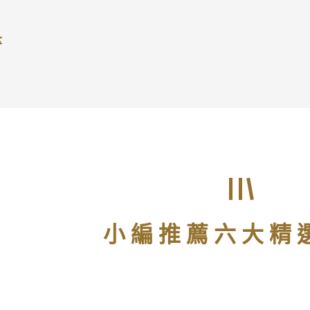
書
書
小編推薦六大精