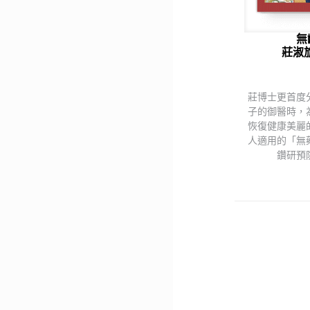
無
莊淑
莊博士更首度
子的御醫時，
恢復健康美麗
人適用的「無
鑽研預