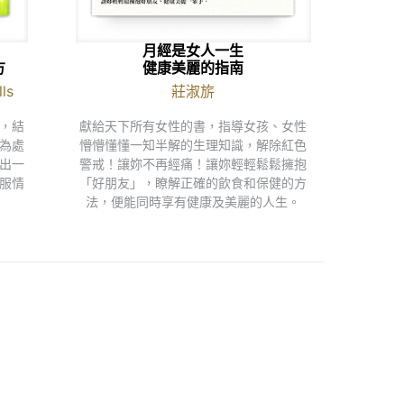
月經是女人一生
方
健康美麗的指南
ls
莊淑旂
，結
獻給天下所有女性的書，指導女孩、女性
為處
懵懵懂懂一知半解的生理知識，解除紅色
出一
警戒！讓妳不再經痛！讓妳輕輕鬆鬆擁抱
服情
「好朋友」，瞭解正確的飲食和保健的方
法，便能同時享有健康及美麗的人生。