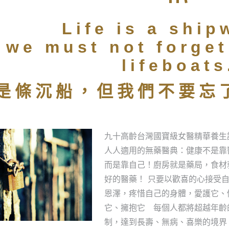
Life is a ship
 we must not forget
lifeboats
是條沉船，但我們不要忘
九十高齡台灣國寶級女醫精華養生論
人人適用的無藥醫典：健康不是靠
而是靠自己！廚房就是藥局，食材
好的醫藥！ 只要以歡喜的心接受
恩澤，疼惜自己的身體，愛護它、
它、擁抱它 每個人都將超越年齡
制，達到長壽、無病、喜樂的境界