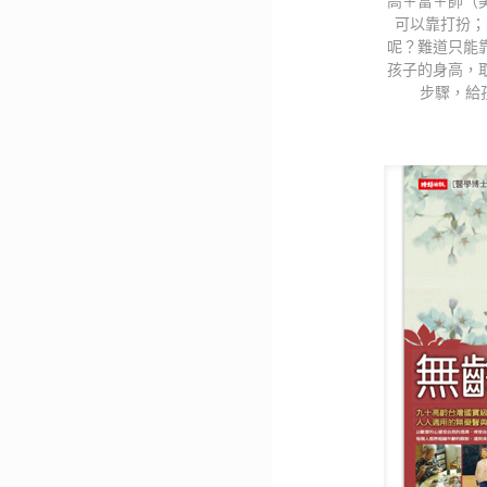
高＋富＋帥（
可以靠打扮；
呢？難道只能
孩子的身高，
步驟，給