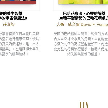
齡的養生智慧
巴哈花療法，心靈的解藥
旂的宇宙健康法8
38種平衡情緒的巴哈花精處
莊淑旂
大衛．威奈爾 David F. Vennel
分享當初擔任日本皇后美智
英國的巴哈醫師以簡單、純淨的方式
為皇后進行健康管理、使其
合大自然地火水風的元素，以花能量
的寶貴治療經驗，是一本人
方汲取花朵的高振盪能量頻率，創造
藥醫典」，也是莊博士畢生
套完整的花精治療體系，協助人們克
防醫學的精華總結。
緒失調與個性的偏差。