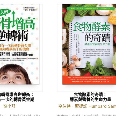
的轉骨增高逆轉術：
食物酵素的奇蹟：
有一次的轉骨黃金期
酵素與營養的生命力量
寧小舒
亨伯特．聖提諾 Humbard Santi