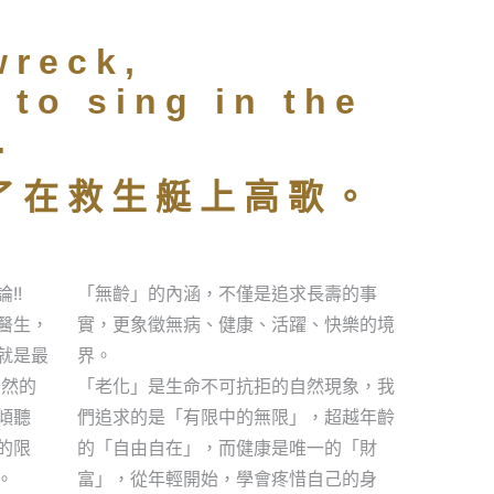
wreck,
 to sing in the
.
了在救生艇上高歌。
!!
「無齡」的內涵，不僅是追求長壽的事
醫生，
實，更象徵無病、健康、活躍、快樂的境
就是最
界。
自然的
「老化」是生命不可抗拒的自然現象，我
傾聽
們追求的是「有限中的無限」，超越年齡
的限
的「自由自在」，而健康是唯一的「財
。
富」，從年輕開始，學會疼惜自己的身