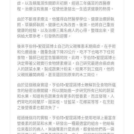
症，以及類風濕性關節炎初期，經過三年痛苦的西醫療
程，治療沒有進展，促使他激發出一生追求健康的熱情。
由於不斷尋求療法，他獲得自然醫學學位、健康治療師執
照、草藥師執照，健康也大為改善。後來，他將自己重拾
健康的經驗，以及治療三萬名病人的心得，整理出來，提
供給大眾參考，引發熱烈迴響。
後來亨伯特•聖提諾博士自己的父親罹患末期癌症，在手術
和化療過後，體重急速下降20公斤，吃不下也喝不下任何
食物，醫師已經宣告醫藥罔效。此時，亨伯特•聖提諾博士
決定帶著父親實行食物酵素療法，自己研究最適合癌症病
人的蔬菜水果，製成蔬果汁粉末，結果不到三個月，他的
父親就離開病榻，甚至還回到原來的木工崗位，
由於這個親身實證，亨伯特•聖提諾博士瞭解到全食物所蘊
含的秘密治療關鍵，所以開始進一步研究所有已知的蔬菜
和水果，知道有些蔬果含有更多的營養素，而且發現，人
們常吃的荷蘭芹、甜菜根、甘藍菜、花椰菜等等，在烹飪
之後營養素也都流失了。
經過幾個月的實驗，亨伯特•聖提諾博士使用地球上最富含
營養素的蔬菜和水果，研發出一種最適當的組合。他給每
位來看診的病人，無論罹患什麼疾病，都會給他們各一袋