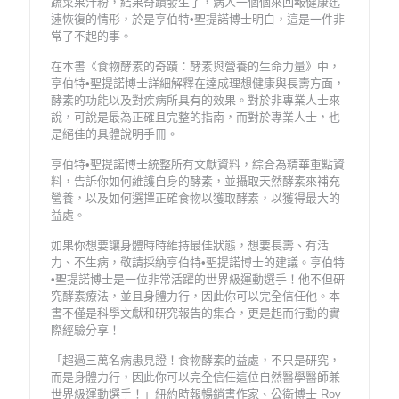
蔬菜果汁粉，結果奇蹟發生了，病人一個個來回報健康迅
速恢復的情形，於是亨伯特•聖提諾博士明白，這是一件非
常了不起的事。
在本書《食物酵素的奇蹟：酵素與營養的生命力量》中，
亨伯特•聖提諾博士詳細解釋在達成理想健康與長壽方面，
酵素的功能以及對疾病所具有的效果。對於非專業人士來
說，可說是最為正確且完整的指南，而對於專業人士，也
是絕佳的具體說明手冊。
亨伯特•聖提諾博士統整所有文獻資料，綜合為精華重點資
料，告訴你如何維護自身的酵素，並攝取天然酵素來補充
營養，以及如何選擇正確食物以獲取酵素，以獲得最大的
益處。
如果你想要讓身體時時維持最佳狀態，想要長壽、有活
力、不生病，敬請採納亨伯特•聖提諾博士的建議。亨伯特
•聖提諾博士是一位非常活躍的世界級運動選手！他不但研
究酵素療法，並且身體力行，因此你可以完全信任他。本
書不僅是科學文獻和研究報告的集合，更是起而行動的實
際經驗分享！
「超過三萬名病患見證！食物酵素的益處，不只是研究，
而是身體力行，因此你可以完全信任這位自然醫學醫師兼
世界級運動選手！」紐約時報暢銷書作家、公衛博士 Roy