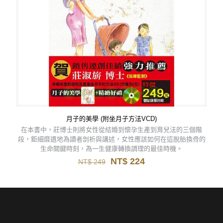
月子的美學 (附坐月子方法VCD)
在本書中，莊博士則將女性從結婚到懷孕生產到育兒法的三個階
段，鉅細靡遺地為讀者剖析與講述，女性應該如何在這脫胎換骨的
生命關鍵時刻，為一生健康轉換調理的最佳時機。
原
目
NT$
224
NT$
249
始
前
價
價
格：
格：
NT$ 249。
NT$ 224。