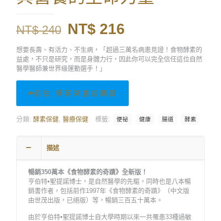
原
目
NT$
216
NT$
240
始
前
想要長壽、有活力、不生病，「超過三萬名病患見證！食物酵素的
價
價
益處，不只是研究，而是身體力行，因此你可以完全信任這位自然
醫學醫師兼世界級運動選手！」
格：
格：
NT$ 240。
NT$ 216。
前往 博客來書店購買
分類:
酵素保健
,
醫療保健
標籤:
便祕
健康
腸道
酵素
描述
暢銷350萬本《食物酵素的奇蹟》全新版！
亨伯特•聖提諾博士，是自然醫學的先驅，同時也是八本暢
銷書作者，包括前作1997年《食物酵素的奇蹟》（中文版
由世茂出版，已絕版）等，暢銷三百五十萬本。
由於亨伯特•聖提諾博士自大學時期以來一共罹患33種過敏