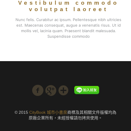
Vestibulum commodo
volutpat laoreet
Nunc felis. Curabitur ac ipsum. Pellentesque nibh ultricies
est. Maecenas consequat, augue a venenatis risus. Ut id
mollis vel, lacinia quam. Praesent blandit malesuada.
Suspendisse commodo
© 2015
CityBook 城市小書房
商標及其相關文件版權均為
原廠企業所有，未經授權請勿拷貝使用。