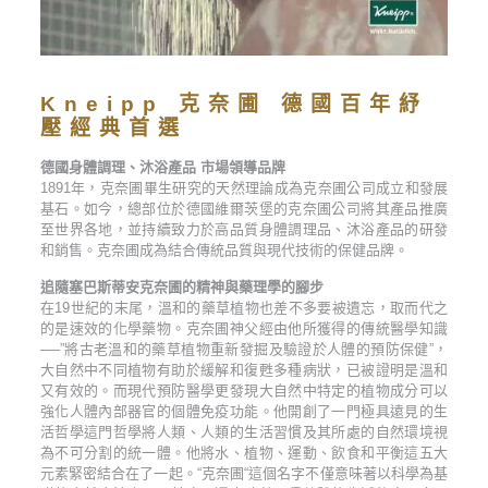
Kneipp 克奈圃 德國百年紓
壓經典首選
德國身體調理、沐浴產品 市場領導品牌
1891年，克奈圃畢生研究的天然理論成為克奈圃公司成立和發展
基石。如今，總部位於德國維爾茨堡的克奈圃公司將其產品推廣
至世界各地，並持續致力於高品質身體調理品、沐浴產品的研發
和銷售。克奈圃成為結合傳統品質與現代技術的保健品牌。
追隨塞巴斯蒂安克奈圃的精神與藥理學的腳步
在19世紀的末尾，溫和的藥草植物也差不多要被遺忘，取而代之
的是速效的化學藥物。克奈圃神父經由他所獲得的傳統醫學知識
──”將古老溫和的藥草植物重新發掘及驗證於人體的預防保健”，
大自然中不同植物有助於緩解和復甦多種病狀，已被證明是溫和
又有效的。而現代預防醫學更發現大自然中特定的植物成分可以
強化人體內部器官的個體免疫功能。他開創了一門極具遠見的生
活哲學這門哲學將人類、人類的生活習慣及其所處的自然環境視
為不可分割的統一體。他將水、植物、運動、飲食和平衡這五大
元素緊密結合在了一起。“克奈圃“這個名字不僅意味著以科學為基