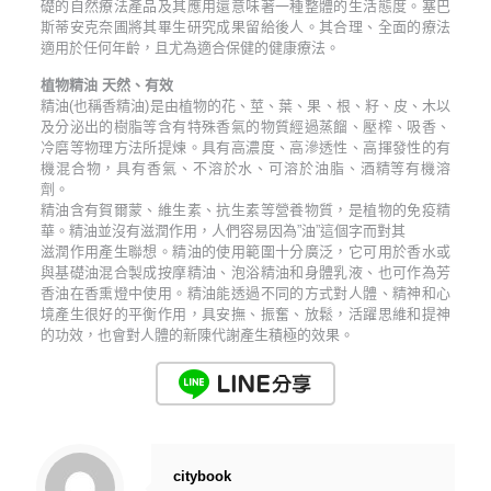
礎的自然療法產品及其應用還意味著一種整體的生活態度。塞巴
斯蒂安克奈圃將其畢生研究成果留給後人。其合理、全面的療法
適用於任何年齡，且尤為適合保健的健康療法。
植物精油 天然、有效
精油(也稱香精油)是由植物的花、莖、葉、果、根、籽、皮、木以
及分泌出的樹脂等含有特殊香氣的物質經過蒸餾、壓榨、吸香、
冷磨等物理方法所提煉。具有高濃度、高滲透性、高揮發性的有
機混合物，具有香氣、不溶於水、可溶於油脂、酒精等有機溶
劑。
精油含有賀爾蒙、維生素、抗生素等營養物質，是植物的免疫精
華。精油並沒有滋潤作用，人們容易因為”油”這個字而對其
滋潤作用產生聯想。精油的使用範圍十分廣泛，它可用於香水或
與基礎油混合製成按摩精油、泡浴精油和身體乳液、也可作為芳
香油在香熏燈中使用。精油能透過不同的方式對人體、精神和心
境產生很好的平衡作用，具安撫、振奮、放鬆，活躍思維和提神
的功效，也會對人體的新陳代謝產生積極的效果。
citybook