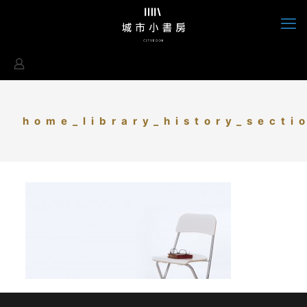
home_library_history_secti