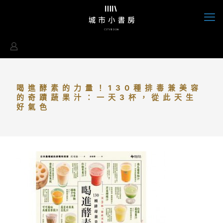
喝進酵素的力量！130種排毒兼美容
的奇蹟蔬果汁：一天3杯，從此天生
好氣色