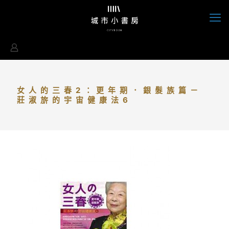
女人的三春2：更年期．銀髮族篇－
莊淑旂的宇宙健康法6