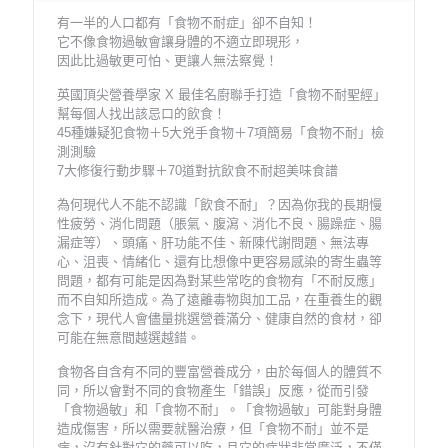
有一半的人口都有「食物不耐症」卻不自知！
它不像食物過敏會讓身體的不適立即現形，
因此比過敏更可怕、更讓人無法察覺！
英國頂尖營養學家 X 最佳名廚聯手打造「食物不耐聖經」
幫每個人找出該忌口的飲食！
45種嫌疑犯食物＋5大兇手食物＋7項簡易「食物不耐」檢
測測驗
7大修復行動步驟＋70道對抗飲食不耐超美味食譜
為何現代人不能不認識「飲食不耐」？因為你我的長期慢
性疲勞、消化問題（脹氣、腹瀉、消化不良、腸躁症、腸
漏症等）、頭痛、肝功能不佳、新陳代謝問題、無法專
心、沮喪、情緒化、還有比想像中更容易感染的寄生蟲等
問題，都有可能是因為對某些常吃的食物有「不耐反應」
而不自知所造成。為了遠離毒物與加工品，在重養生的觀
念下，現代人會儘量挑選營養滿分、健康自然的食材，卻
可能在無意間越選越錯。
食物各自含有不同的豐富營養成分，由於每個人的體質不
同，所以會對不同的食物產生「錯誤」反應，從而引發
「食物過敏」和「食物不耐」。「食物過敏」可能對身體
造成傷害，所以需要就醫治療，但「食物不耐」並不是
病，沒有針對它的藥可以吃，且它的症狀非常廣泛，不僅