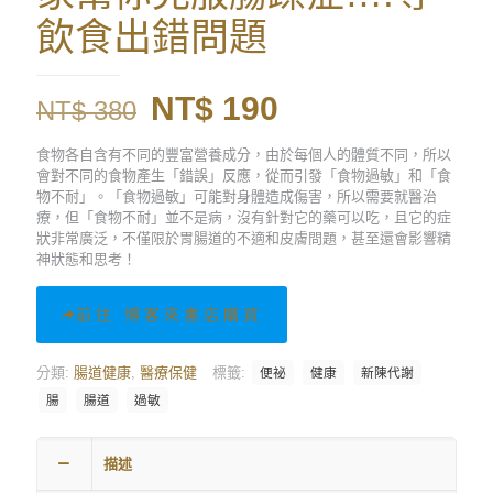
飲食出錯問題
原
目
NT$
190
NT$
380
始
前
食物各自含有不同的豐富營養成分，由於每個人的體質不同，所以
價
價
會對不同的食物產生「錯誤」反應，從而引發「食物過敏」和「食
物不耐」。「食物過敏」可能對身體造成傷害，所以需要就醫治
格：
格：
療，但「食物不耐」並不是病，沒有針對它的藥可以吃，且它的症
NT$ 380。
NT$ 190。
狀非常廣泛，不僅限於胃腸道的不適和皮膚問題，甚至還會影響精
神狀態和思考！
前往 博客來書店購買
分類:
腸道健康
,
醫療保健
標籤:
便祕
健康
新陳代謝
腸
腸道
過敏
描述