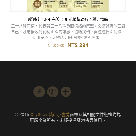
感謝孩子的不完美 ：用花精幫助孩子穩定情緒
三十八種花精，代表著三十八種負面情緒的原型，必須誠實的面對
自己，才能接收到花精正確的訊息，協助我們平衡種種負面情緒。
使用安心，天然成分的花精無毒亦無害。
原
目
NT$
234
NT$
260
始
前
價
價
格：
格：
NT$ 260。
NT$ 234。
© 2015
CityBook 城市小書房
商標及其相關文件版權均為
原廠企業所有，未經授權請勿拷貝使用。