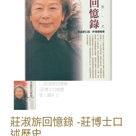
莊淑旂回憶錄 -莊博士口
述歷史