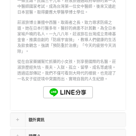
一條生路。民國三十九年，莊淑旂通過政府舉辦的第一次
中醫師國家考試，成為台灣第一位女中醫師，後來又遠赴
日本習醫，取得慶應大學醫學博士學位。
莊淑旂博士兼擅中西醫，取兩者之長，致力尋求防癌之
道。她在日本行醫多年，醫好的病患不計其數，為全日本
家喻戶曉的名人。一九八八年，莊淑旂在台灣成立青峰基
金會，推廣自創的「防癌宇宙操」，教導人們健康的生活
及飲食觀念，強調「預防重於治療」「今天的疲勞今天消
除」。
從在自家藥鋪幫忙抓藥的小女孩，到享譽國際的名醫，莊
淑旂歷經失怙、喪夫、入獄、孤立、留學、成名等處境。
透過這部傳記，我們不僅可看到大時代的樣貌，也見證了
一名女子從逆境中突圍而出、實現自我的人生紀錄。
額外資訊