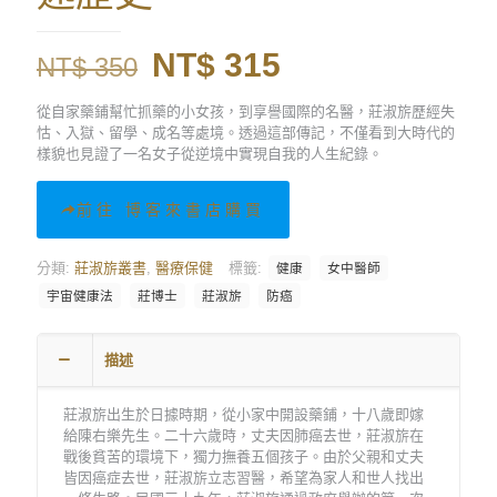
原
目
NT$
315
NT$
350
始
前
從自家藥鋪幫忙抓藥的小女孩，到享譽國際的名醫，莊淑旂歷經失
價
價
怙、入獄、留學、成名等處境。透過這部傳記，不僅看到大時代的
樣貌也見證了一名女子從逆境中實現自我的人生紀錄。
格：
格：
NT$ 350。
NT$ 315。
前往 博客來書店購買
分類:
莊淑旂叢書
,
醫療保健
標籤:
健康
女中醫師
宇宙健康法
莊博士
莊淑旂
防癌
描述
莊淑旂出生於日據時期，從小家中開設藥鋪，十八歲即嫁
給陳右樂先生。二十六歲時，丈夫因肺癌去世，莊淑旂在
戰後貧苦的環境下，獨力撫養五個孩子。由於父親和丈夫
皆因癌症去世，莊淑旂立志習醫，希望為家人和世人找出