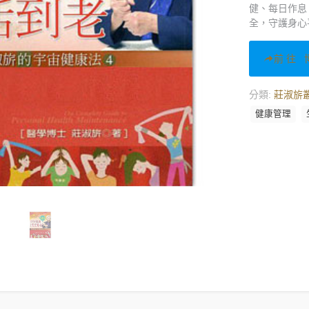
健、每日作息
全，守護身心
前往 
分類:
莊淑旂
健康管理