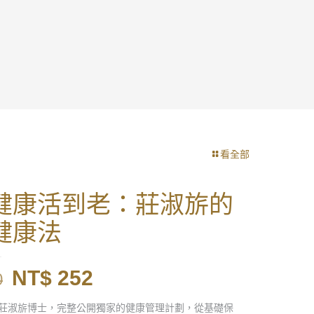
看全部
健康活到老：莊淑旂的
健康法
原
目
NT$
252
0
始
前
莊淑旂博士，完整公開獨家的健康管理計劃，從基礎保