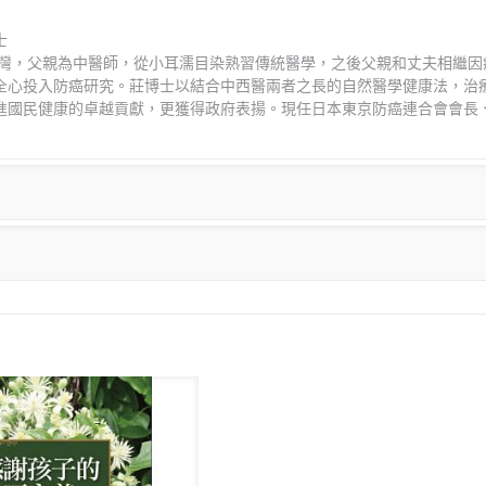
士
於台灣，父親為中醫師，從小耳濡目染熟習傳統醫學，之後父親和丈夫相繼
全心投入防癌研究。莊博士以結合中西醫兩者之長的自然醫學健康法，治
進國民健康的卓越貢獻，更獲得政府表揚。現任日本東京防癌連合會會長