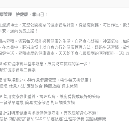
健康管理 拚健康，靠自己！
莊淑旂博士，完整公開獨家的健康管理計劃，從基礎保健、每日作息、飲食
平安，邁向長壽之路！
間來累積。倘若每天都能過著健康的生活，自然身心舒暢、神清氣爽；如
。在本書中，莊淑旂博士以自身力行的健康管理方法，透過生活習慣、飲
保健生活、累積雄厚的健康資本，天天給予身心最周到的呵護照料，活出
理 確立健康管理基本觀念，展開防癌抗病的第一步！
要性˙健康管理三要素
理 完整規劃24小時作息健康管理，帶你每天拚健康！
情境˙休息方法˙應酬飲食˙晚間放鬆˙週末休閒
理 善用食療強化體質、調理疾病，讓廚房變成最好的藥局！
三餐菜單建議˙簡易食療保健˙對症調養食譜
理 針對特定健康需求提供保健守則，有效緩解身心不適！
便秘˙預防感冒˙預防SARS˙防癌抗癌˙生理期保養˙銀髮族健康