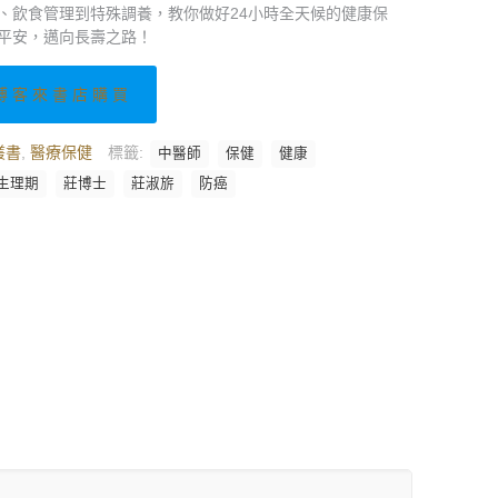
價
價
、飲食管理到特殊調養，教你做好24小時全天候的健康保
格：
格：
平安，邁向長壽之路！
NT$ 280。
NT$ 252。
博客來書店購買
叢書
,
醫療保健
標籤:
中醫師
保健
健康
生理期
莊博士
莊淑旂
防癌