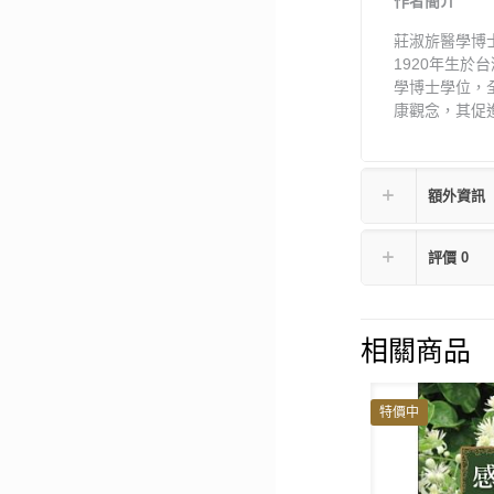
作者簡介
莊淑旂醫學博
1920年生
學博士學位，
康觀念，其促
額外資訊
評價
0
相關商品
特價中