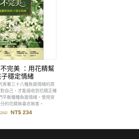
不完美 ：用花精幫
孩子穩定情緒
代表著三十八種負面情緒的原
面對自己，才能接收到花精正確
們平衡種種負面情緒。使用安
成分的花精無毒亦無害。
原
目
NT$
234
260
始
前
價
價
格：
格：
NT$ 260。
NT$ 234。