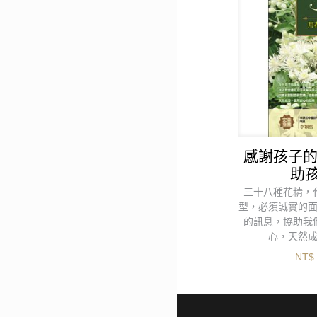
感謝孩子的
助
三十八種花精，
型，必須誠實的
的訊息，協助我
心，天然
NT$