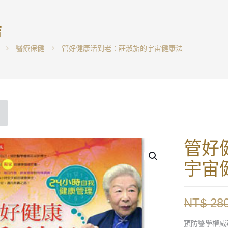
店
醫療保健
管好健康活到老：莊淑旂的宇宙健康法
管好
宇宙
NT$
28
預防醫學權威