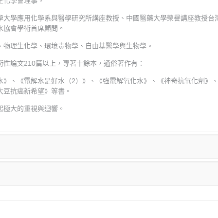
生化學會理事。
學大學應用化學系與醫學研究所講座教授、中國醫藥大學榮譽講座教授台
水協會學術首席顧問。
、物理生化學、環境毒物學、自由基醫學與生物學。
術性論文210篇以上，專著十餘本，通俗著作有：
水》、《電解水是好水（2）》、《強電解氧化水》、《神奇抗氧化劑》、
大豆抗癌新希望》等書。
起極大的重視與迴響。