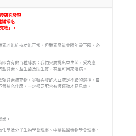
授研究發現
建議常吃
充物」，
素才能維持功能正常。但酵素產量會隨年齡下降，必
菌即含有數百種酵素；我們只要挑出益生菌，妥為應
有些酵素、益生菌及助生質，甚至可用來治病。
依賴酵素補充物，寡糖與發酵大豆液是不錯的選擇。自
不管補充什麼，一定都要配合有恆運動才易見效。
畢業。
物化學及分子生物學會理事、中華民國毒物學會理事、