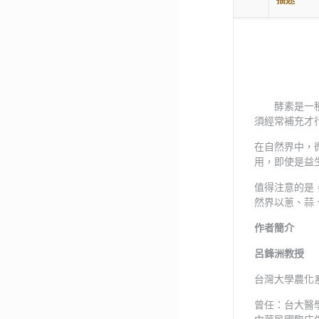
酵素是一種專
須經常補充才
在自然界中，
用，即使是益
值得注意的是
然界以蔥、蒜
作者簡介
呂鋒洲教授
台灣大學農化
曾任：台大醫