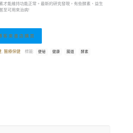
價
價
素才能維持功能正常。最新的研究發現，有些酵素、益生
格：
格：
甚至可用來治病!
NT$ 180。
NT$ 162。
博客來書店購買
健
,
醫療保健
標籤:
便祕
健康
腸道
酵素