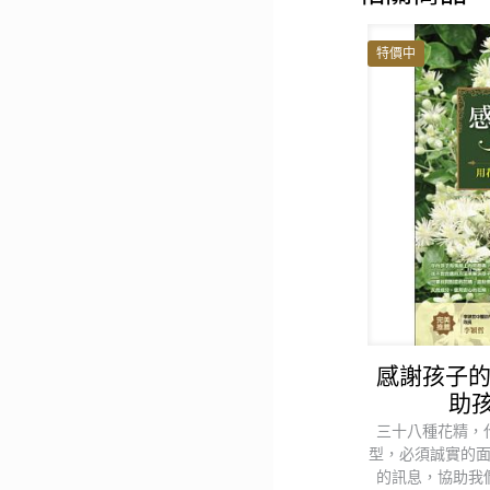
特價中
感謝孩子的
助
三十八種花精，
型，必須誠實的
的訊息，協助我