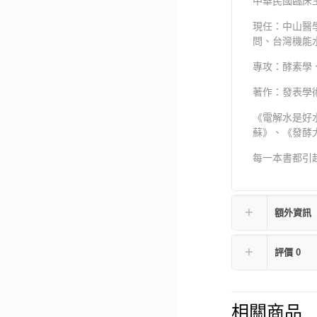
中華民國臨床
現任：中山醫
問、台灣機能
專攻：酵素學
著作：發表學
《電解水是好
蘇》、《發酵
每一本書都引
額外資訊
評價
0
相關商品