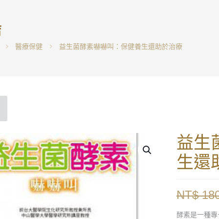
店
醫療保健
益生菌酵素嚇嚇叫：保健養生還助於治療
益生
生還
NT$
18
酵素是一種專