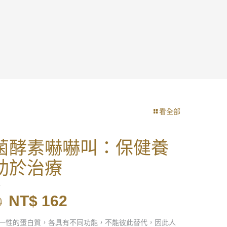
看全部
菌酵素嚇嚇叫：保健養
助於治療
原
目
NT$
162
0
始
前
一性的蛋白質，各具有不同功能，不能彼此替代，因此人