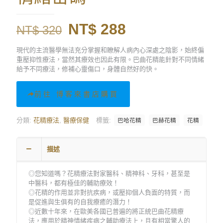
原
目
NT$
288
NT$
320
始
前
現代的主流醫學無法充分掌握和瞭解人病內心深處之陰影，始終偏
價
價
重壓抑性療法，當然其療效也因此有限。巴曲花精能針對不同情緒
給予不同療法，修補心靈傷口，身體自然好的快。
格：
格：
NT$ 320。
NT$ 288。
前往 博客來書店購買
分類:
花精療法
,
醫療保健
標籤:
巴哈花精
巴赫花精
花精
描述
◎您知道嗎？花精療法對家醫科、精神科、牙科，甚至是
中醫科，都有極佳的輔助療效！
◎花精的作用並非對抗疾病，或壓抑個人負面的特質，而
是促進與生俱有的自我療癒的潛力！
◎近數十年來，在歐美各國已普遍的將正統巴曲花精療
法，應用於精神情緒疾病之輔助療法上，且有相當驚人的