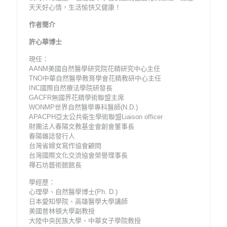
天天好心情，生活愉快又健康！
作者簡介
許心華博士
現任：
AANM美國自然醫學研究院花精研究中心主任
TNO中華自然醫學教育學會花精教研中心主任
INC國際自然療法學院研發長
GACFR無國界花精學術聯盟主席
WONMP世界自然醫學專科醫師(N.D.)
APACPH亞太公共衛生學術聯盟Liaison officer
財團法人春陽文教基金會創會董事長
春陽雜誌發行人
台灣省婦女寫作協會顧問
台灣國際文化交流協會榮譽理事長
禪石坊藝術館館長
學經歷：
心理學、自然醫學博士(Ph. D.)
日本愛知學院、高雄醫學大學講師
美國普林頓大學副教授
大陸中央民族大學、中華女子學院教授