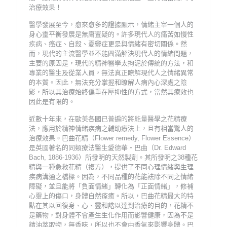
治療效果！
醫學發展至今，愈來愈多的證據顯示，情緒主宰一個人的
身心靈平衡發展是無庸置疑的。許多現代人的痛苦如慢性
疾病、癌症、自殺、憂鬱症更是與情緒有密切關係。然
而，現代的主流醫學並不能圓滿解決現代人的情緒問題，
主要的原因是，現代的精神醫學太拘泥於傳統的方法，和
專業的醫生及從業人員，無法真正瞭解現代人之情緒異常
的本質。因此，無法充分掌握和瞭解人病內心深處之陰
影，所以其治療始終偏重在壓抑性的方式，當然其療效也
因此是有限的。
近數十年來，在歐美各國已普遍的將能量醫學之花精療
法，應用於精神情緒疾病之輔助療法上，且有相當驚人的
治療效果。巴曲花精（Flower remedy, Flower Essence）
是英國著名的同類療法醫生愛德華‧巴曲（Dr. Edward
Bach, 1886-1936）所發明的天然製劑。其所發明之38種花
精與一種急救花精（複方），提供了不同心理情緒與生理
疾病溝通之橋樑。因為，不同品種的花能袪除不同之情緒
障礙，並且能將「負面情緒」轉化為「正面情緒」，修補
心靈上的傷口，身體自然痊癒。所以，巴曲花精最大的特
點在其以回復身、心、靈和諧以達到治療的目的，花精不
是藥物，對身體不會產生生化作用而影響健康，因為不是
精油萃取物，無香味，所以也不會由香氣來影響身體。巴