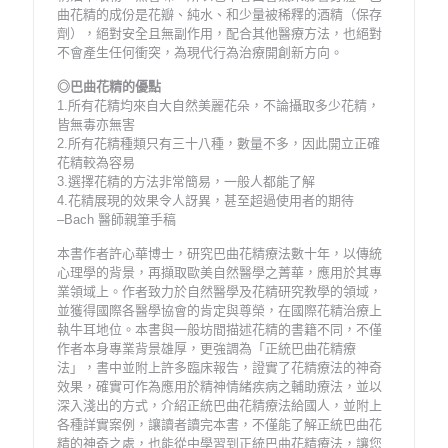
曲花精的成份是花瓣、純水、和少量被稀釋的酒精（保存
劑），絕對安全且無副作用，配合其他醫療方法，也絕對
不會產生任何衝突，為現代行為治療開創新方向。
◎巴曲花精的優點
1.所有花精均來自大自然美麗花朵，不論攝取多少花精，
皆無毒亦無害
2.所有花精種類只有三十八種，數量不多，因此開立正確
花精較為容易
3.選擇花精的方法非常簡易，一般人都能了解
4.花精展現的效果令人訝異，甚至超過使用者的期待
–Bach 醫師親筆手稿
本書作者許心華博士，研究巴曲花精療法數十年，以傳統
心理學的背景，再擷取歐美自然醫學之菁華，應用於其專
業領域上。作者致力於自然醫學及花精研究教學的領域，
並獲得國際各醫學協會的肯定與尊榮，在國際花精治療上
執牛耳地位。本書與一般坊間描述花精的書籍不同，不僅
作者本身專業背景雄厚，更強調為「正統巴曲花精療
法」，書中並附上許多臨床報告，證實了花精療法的神奇
效果，確實可作為應用於精神情緒疾病之輔助療法，並以
深入淺出的方式，介紹正統巴曲花精療法給國人，並附上
各種詳實案例，讓讀者讀完本書，不僅能了解正統巴曲花
精的神奇之處，也能從中學習到正統巴曲花精療法，讓您