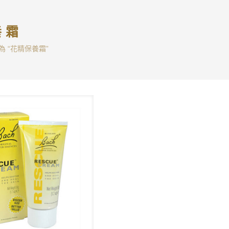
養霜
為 “花精保養霜”