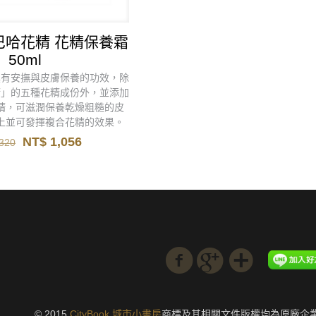
 巴哈花精 花精保養霜
50ml
具有安撫與皮膚保養的功效，除
精」的五種花精成份外，並添加
精，可滋潤保養乾燥粗糙的皮
上並可發揮複合花精的效果。
原
目
NT$
1,056
320
始
前
價
價
格：
格：
NT$ 1,320。
NT$ 1,056。
© 2015
CityBook 城市小書房
商標及其相關文件版權均為原廠企