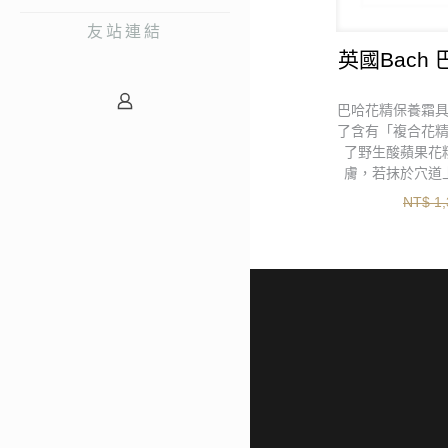
友站連結
英國Bach
巴哈花精保養霜
了含有「複合花
了野生酸蘋果花
膚，若抹於穴道
NT$
1,