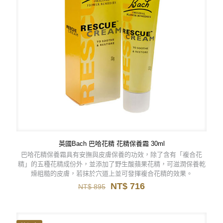
英國Bach 巴哈花精 花精保養霜 30ml
巴哈花精保養霜具有安撫與皮膚保養的功效，除了含有「複合花
精」的五種花精成份外，並添加了野生酸蘋果花精，可滋潤保養乾
燥粗糙的皮膚，若抹於穴道上並可發揮複合花精的效果。
原
目
NT$
716
NT$
895
始
前
價
價
格：
格：