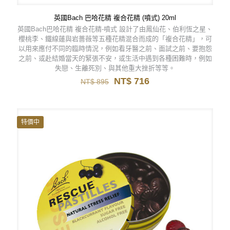
英國Bach 巴哈花精 複合花精 (噴式) 20ml
英國Bach巴哈花精 複合花精-噴式 設計了由鳳仙花、伯利恆之星、
櫻桃李、鐵線蓮與岩薔薇等五種花精混合而成的「複合花精」，可
以用來應付不同的臨時情況，例如看牙醫之前、面試之前、要抱怨
之前、或赴結婚當天的緊張不安，或生活中遇到各種困難時，例如
失戀、生離死別、與其他重大挫折等等。
原
目
NT$
716
NT$
895
始
前
價
價
格：
格：
NT$ 895。
NT$ 716。
特價中