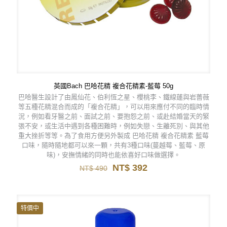
英國Bach 巴哈花精 複合花精素-藍莓 50g
巴哈醫生設計了由鳳仙花、伯利恆之星、櫻桃李、鐵線蓮與岩薔薇
等五種花精混合而成的「複合花精」，可以用來應付不同的臨時情
況，例如看牙醫之前、面試之前、要抱怨之前、或赴結婚當天的緊
張不安，或生活中遇到各種困難時，例如失戀、生離死別、與其他
重大挫折等等。為了食用方便另外製成 巴哈花精 複合花精素 藍莓
口味，隨時隨地都可以來一顆，共有3種口味(蔓越莓、藍莓、原
味)，安撫情緒的同時也能依喜好口味做選擇。
原
目
NT$
392
NT$
490
始
前
價
價
格：
格：
NT$ 490。
NT$ 392。
特價中