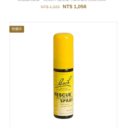
原
目
NT$
1,056
NT$
1,320
始
前
價
價
格：
格：
NT$ 1,320。
NT$ 1,056。
特價中