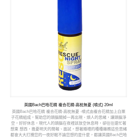
英國Bach巴哈花精 複合花精-高枕無憂 (噴式) 20ml
英國Bach巴哈花精 複合花精-高枕無憂 -噴式由複合花精加上白栗
子花精組成，幫助您的頭腦關掉一再出現、煩人的思緒，讓頭腦淨
空，好好休息，現代人的頭腦在夜裡該放空休息時，卻往往還忙著
想東 想西，擔憂明天的簡報、面試，想著婚禮的種種雜務這些思緒
都會大大打攪您的一夜好眠不論您想的是什麼，都讓英國Bach巴哈