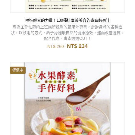
喝進酵素的力量！130種排毒兼美容的奇蹟蔬果汁
專為工作忙碌的上班族所規劃的蔬果汁專書，針對身體的各種症
狀，以飲用的方式，給予身體最自然的健康療效，進而改善體質。
配合作息，毒素通通OUT！
原
目
NT$
234
NT$
260
始
前
價
價
格：
格：
NT$ 260。
NT$ 234。
特價中