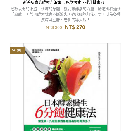
新谷弘實的酵素力革命 ：吃對酵素、提升排毒力！
拯救衰弱的細胞、多病的身體，就要靠酵素的力量！腸道囤積過多
「廚餘」，體內酵素就會不斷流失，造成細胞無法排毒，成為各種
疾病與肥胖、老化的導火線！
原
目
NT$
270
NT$
300
始
前
價
價
格：
格：
NT$ 300。
NT$ 270。
特價中