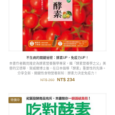
不生病的關鍵祕密：酵素UP，免疫力UP！
本書作者鶴見隆史為酵素營養醫學專家，繼「酵素營養學之父」美
譽的艾德華．賀威爾博士後，在日本倡導「酵素」重要性的先鋒。
分享全新、關鍵性食物營養新知：酵素力決定免疫力！
原
目
NT$
234
NT$
260
始
前
價
價
格：
格：
NT$ 260。
NT$ 234。
特價中