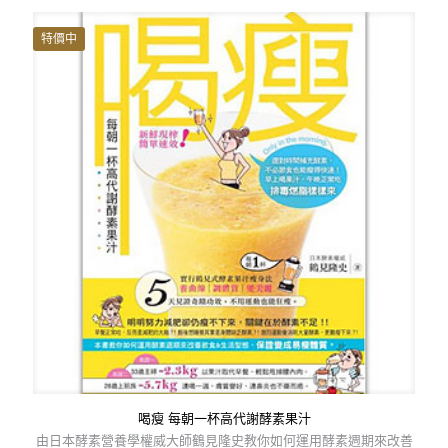
格：
格：
NT$ 300。
NT$ 237。
特價中
喝瘦 每朝一杯高代謝酵素果汁
由日本酵素營養學權威大師鶴見隆史教你如何運用酵素週期來改善