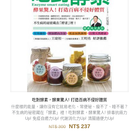
吃對酵素，酵果驚人! 打造百病不侵好體質
什麼樣的能量，讓你沒有它就易老化、常便祕、瘦不了、睡不著？
不生病的祕密藏在「酵素」裡！吃對酵素，酵果驚人! 排毒抗癌力
Up! 免疫自癒力Up! 代謝消化力Up! 清腸通便力Up!
原
目
NT$
237
NT$
300
始
前
價
價