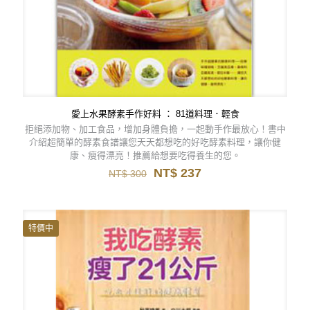
愛上水果酵素手作好料 ： 81道料理．輕食
拒絕添加物、加工食品，增加身體負擔，一起動手作最放心！書中
介紹超簡單的酵素食譜讓您天天都想吃的好吃酵素料理，讓你健
康、瘦得漂亮！推薦給想要吃得養生的您。
原
目
NT$
237
NT$
300
始
前
價
價
格：
格：
NT$ 300。
NT$ 237。
特價中