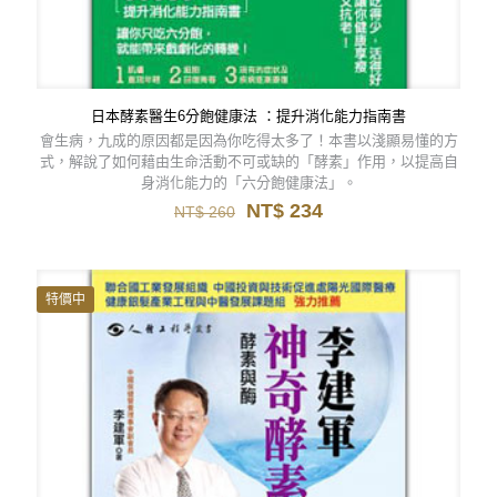
日本酵素醫生6分飽健康法 ：提升消化能力指南書
會生病，九成的原因都是因為你吃得太多了！本書以淺顯易懂的方
式，解說了如何藉由生命活動不可或缺的「酵素」作用，以提高自
身消化能力的「六分飽健康法」。
原
目
NT$
234
NT$
260
始
前
價
價
格：
格：
NT$ 260。
NT$ 234。
特價中