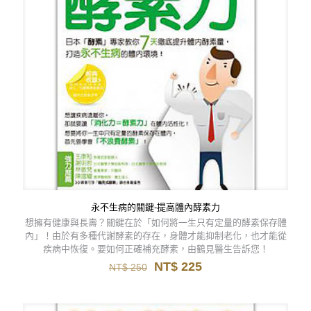
永不生病的關鍵-提高體內酵素力
想擁有健康與長壽？關鍵在於「如何將一生只有定量的酵素保存體
內」！由於有多種代謝酵素的存在，身體才能抑制老化，也才能從
疾病中恢復。要如何正確補充酵素，由鶴見醫生告訴您！
原
目
NT$
225
NT$
250
始
前
價
價
格：
格：