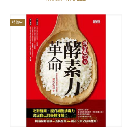
始
前
價
價
格：
格：
NT$ 280。
NT$ 221。
特價中