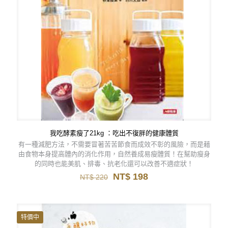
我吃酵素瘦了21kg ：吃出不復胖的健康體質
有一種減肥方法，不需要冒著苦苦節食而成效不彰的風險，而是藉
由食物本身提高體內的消化作用，自然養成易瘦體質！在幫助瘦身
的同時也能美肌、排毒、抗老化還可以改善不適症狀！
原
目
NT$
198
NT$
220
始
前
價
價
格：
格：
NT$ 220。
NT$ 198。
特價中