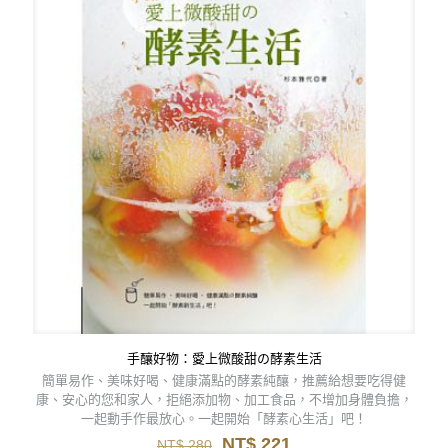
手釀好物：愛上微酸甜の酵素生活
簡單易作、美味好喝、健康滿點的酵素純釀，推薦給想要吃得健
康、安心的您和家人，拒絕添加物、加工食品，不增加身體負擔，
一起動手作最放心。一起開始「酵素心生活」吧！
原
目
NT$
221
NT$
280