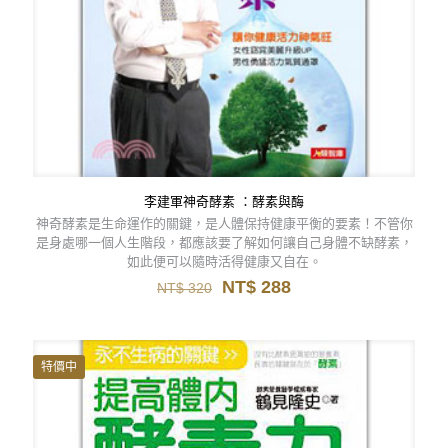
李建軍神奇酵素 ：酵素與酶
神奇酵素是生命運作的關鍵，是人體保持健康平衡的要素！不管你
是身處哪一個人生階段，都應該要了解如何讓自己身體不缺酵素，
如此便可以隨時活得健康又自在。
原
目
NT$
288
NT$
320
始
前
價
價
格：
格：
NT$ 320。
NT$ 288。
特價中