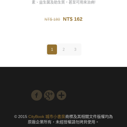
素、益生菌及助生質，甚至可用來治病!
原
目
NT$
162
NT$
180
始
前
價
價
格：
格：
NT$ 180。
NT$ 162。
1
2
3
© 2015
CityBook 城市小書房
商標及其相關文件版權均為
原廠企業所有，未經授權請勿拷貝使用。