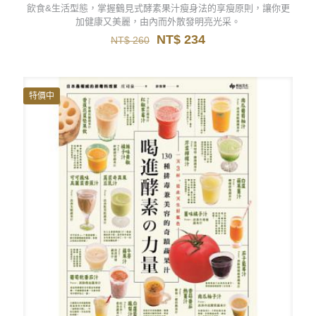
飲食&生活型態，掌握鶴見式酵素果汁瘦身法的享瘦原則，讓你更
加健康又美麗，由內而外散發明亮光采。
原
目
NT$
234
NT$
260
始
前
價
價
格：
格：
NT$ 260。
NT$ 234。
特價中